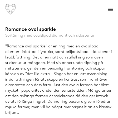
Romance oval sparkle
Solitärring med ovalslipad diamant och sidostenar
"Romance oval sparkle" är en ring med en ovalslipad
diamant infattad i fyra klor, samt briljantslipade sidostenar i
krabbfattning. Det är en nätt och stilfull ring som även
sticker ut ur mängden. Med sin annorlunda slipning på
mittstenen, ger den en personlig framtoning och skapar
känslan av "det lilla extra". Ringen har en lätt avsmalning
invid fattningen för att skapa en kontrast som framhäver
diamanten och dess form. Just den ovala formen har ökat
mycket i popularitet under den senaste tiden. Många anser
att den avlånga formen är smickrande då den ger intryck
av att förlänga fingret. Denna ring passar dig som föredrar
mjuka former, men vill ha något mer originellt än en klassisk
briljant.