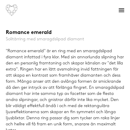
Romance emerald
Solitärring med smaragdslipad diamant
"Romance emerald" är en ring med en smaragdslipad
diamant infattad i fyra klor. Med sin annorlunda slipning har
den en personlig framtoning och skapar känslan av "det lilla
extra". Ringen har en lätt avsmalning invid fattningen för
att skapa en kontrast som framhäver diamanten och dess
form. Många anser att den avlånga formen är smickrande
då den ger intryck av att förlänga fingret. En smaragdslipad
diamant har inte samma typ av facetter som de flesta
andra slipningar, och gnistrar därför inte lika mycket. Den
blir väldigt effektfull ändå i och med de rektangulära
ljusreflektionerna som skapar en fin symmetri och långa
ljusblixtar. Denna ring passar dig som tycker om raka linjer
och hellre vill få fram en unik form, snarare än maximalt