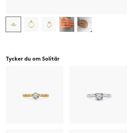
0,70ct
0
Tycker du om
Solitär