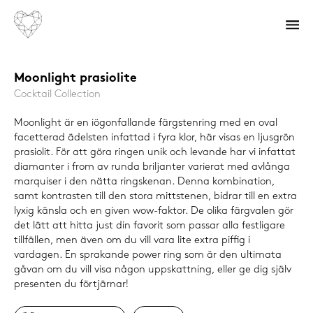
Moonlight prasiolite
Cocktail Collection
Moonlight är en iögonfallande färgstenring med en oval
facetterad ädelsten infattad i fyra klor, här visas en ljusgrön
prasiolit. För att göra ringen unik och levande har vi infattat
diamanter i from av runda briljanter varierat med avlånga
marquiser i den nätta ringskenan. Denna kombination,
samt kontrasten till den stora mittstenen, bidrar till en extra
lyxig känsla och en given wow-faktor. De olika färgvalen gör
det lätt att hitta just din favorit som passar alla festligare
tillfällen, men även om du vill vara lite extra piffig i
vardagen. En sprakande power ring som är den ultimata
gåvan om du vill visa någon uppskattning, eller ge dig själv
presenten du förtjärnar!